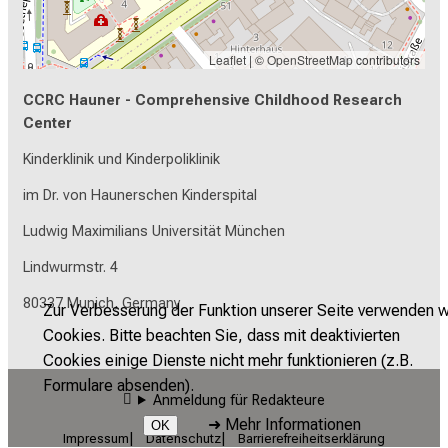
Leaflet
| ©
OpenStreetMap
contributors
CCRC Hauner - Comprehensive Childhood Research
Center
Kinderklinik und Kinderpoliklinik
im Dr. von Haunerschen Kinderspital
Ludwig Maximilians Universität München
Lindwurmstr. 4
80337 Munich, Germany
Zur Verbesserung der Funktion unserer Seite verwenden w
Cookies. Bitte beachten Sie, dass mit deaktivierten
Cookies einige Dienste nicht mehr funktionieren (z.B.
Formulare absenden).
Anmeldung für Redakteure
➜
Mehr Informationen
OK
Impressum
Datenschutz
Barrierefreiheitserklärung